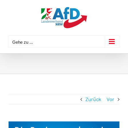
Zum
Inhalt
springen
Gehe zu ...
Zurück
Vor