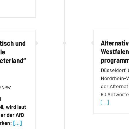
Alternati
tisch und
Westfalen
le
programma
eterland“
Düsseldorf, 
Nordrhein-W
der Alterna
fD NRW
80 Antworten
l
[…]
l, wird laut
er der AfD
irken:
[…]