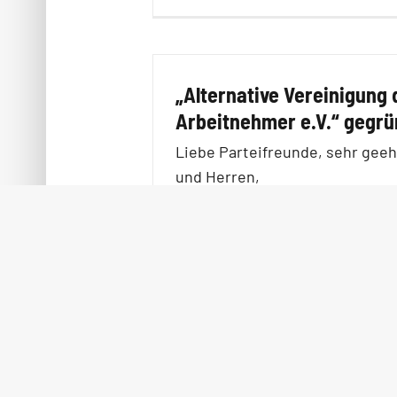
„Alternative Vereinigung 
Arbeitnehmer e.V.“ gegrü
Liebe Parteifreunde, sehr gee
und Herren,
wir freuen uns ihnen mitteilen
dass nach Wochen der Vorbere
Planung am 19.02.2015 die „Alte
Vereinigung
[…]