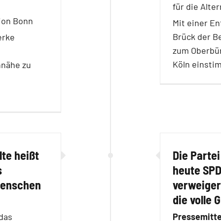
für die Alte
tion Bonn
Mit einer En
Brück der B
erke
zum Oberbür
Köln einsti
nnähe zu
lte heißt
Die Partei
s
heute SPD
Menschen
verweiger
die volle
 das
Pressemitte