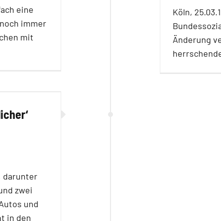
fach eine
Köln, 25.03.
t noch immer
Bundessozia
chen mit
Änderung ve
herrschende
icher‘
, darunter
und zwei
Autos und
t in den