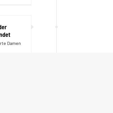
der
ndet
hrte Damen
 zu können,
itung und
rnative