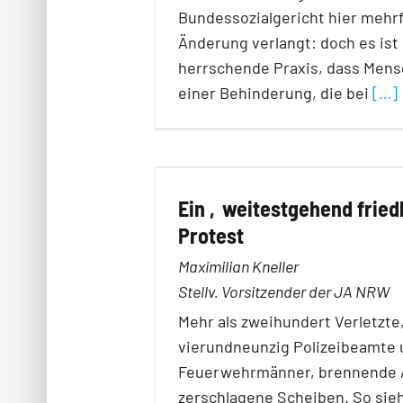
Bundessozialgericht hier mehr
Änderung verlangt: doch es is
herrschende Praxis, dass Mens
einer Behinderung, die bei
[…]
Ein ‚weitestgehend friedl
Protest
Maximilian Kneller
Stellv. Vorsitzender der JA NRW
Mehr als zweihundert Verletzte
vierundneunzig Polizeibeamte 
Feuerwehrmänner, brennende 
zerschlagene Scheiben. So sieh