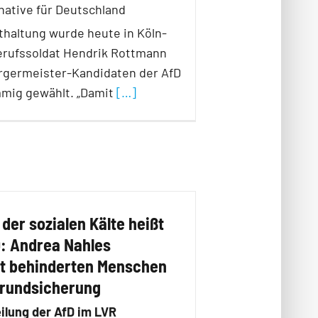
rnative für Deutschland
thaltung wurde heute in Köln-
erufssoldat Hendrik Rottmann
germeister-Kandidaten der AfD
mmig gewählt. „Damit
[…]
 der sozialen Kälte heißt
: Andrea Nahles
t behinderten Menschen
 Grundsicherung
ilung der AfD im LVR