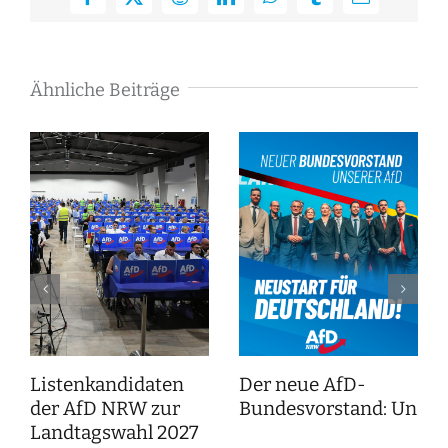
Facebook
X
Reddit
LinkedIn
WhatsApp
Tumblr
E-
Mail
Ähnliche Beiträge
Listenkandidaten
Der neue AfD-
der AfD NRW zur
Bundesvorstand: Unser
Landtagswahl 2027