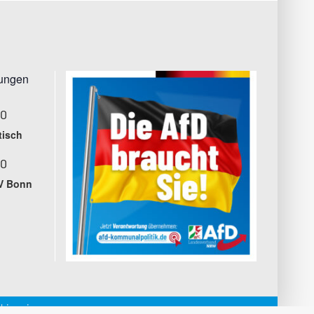
tungen
00
tisch
00
V Bonn
hinweise