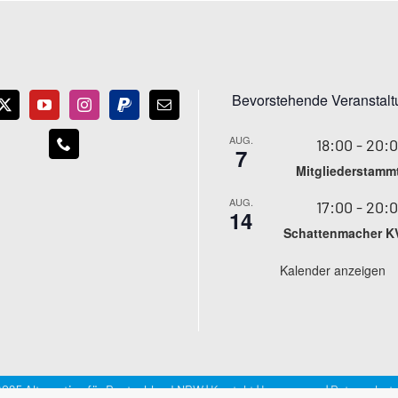
Bevorstehende Veranstal
AUG.
18:00
-
20:
7
Mitgliederstamm
AUG.
17:00
-
20:
14
Schattenmacher K
Kalender anzeigen
025 Alternative für Deutschland NRW |
Kontakt
|
Impressum
|
Datenschutz