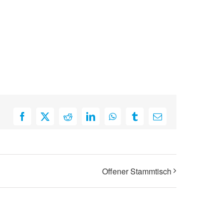
Facebook
X
Reddit
LinkedIn
WhatsApp
Tumblr
E-
Mail
Offener Stammtisch