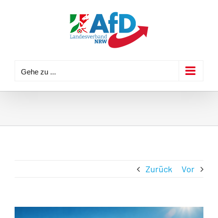
Zum
Inhalt
springen
Gehe zu ...
Zurück
Vor