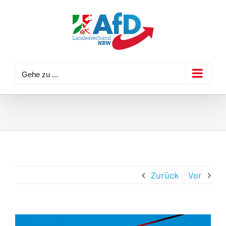
Zum
Inhalt
springen
Gehe zu ...
Zurück
Vor