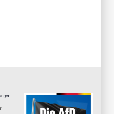
tungen
00