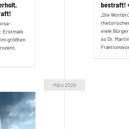
rholt,
bestraft! 
aft!
„Die Wortbrü
rhetorischen
orsa-
viele Bürger
: Erstmals
so Dr. Mart
 im größten
Fraktionsvo
rozent,
März 2026