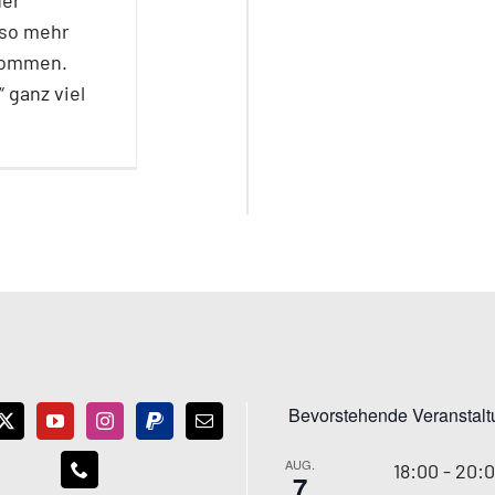
der
mso mehr
enommen.
ganz viel
Bevorstehende Veranstal
AUG.
18:00
-
20:
7