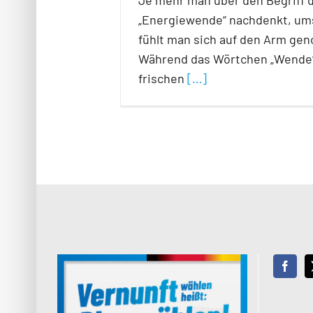
Je mehr man über den Begriff 
„Energiewende“ nachdenkt, u
fühlt man sich auf den Arm g
Während das Wörtchen „Wende“ 
frischen
[…]