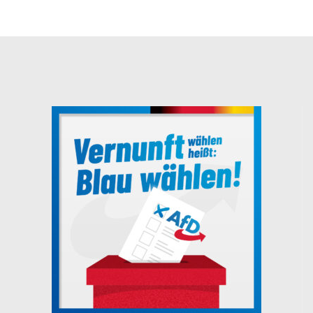
Neuer Bundesvorstand auf dem 10.
Bundesparteitag gewählt
Auf dem – sehr sachlich und konstruktiv
geführten – 10. Bundesparteitag wurde der
neue Vorstand der Alternative für
Deutschland gewählt. Der neue
Bundesvorstand setzt sich
[…]