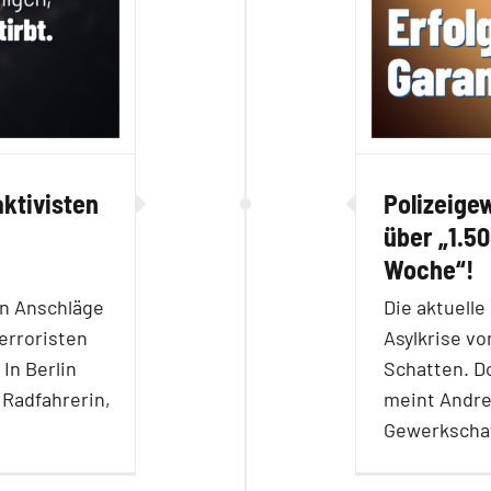
ktivisten
Polizeige
über „1.50
Woche“!
en Anschläge
Die aktuell
erroristen
Asylkrise vo
In Berlin
Schatten. Do
 Radfahrerin,
meint Andre
Gewerkscha