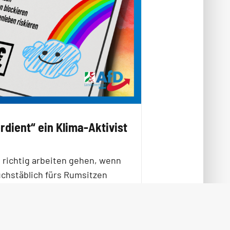
erdient“ ein Klima-Aktivist
richtig arbeiten gehen, wenn
chstäblich fürs Rumsitzen
den kann? Genau das dürfte sich
ima-Aktivist“ auch denken.
e Entlohnung
[…]