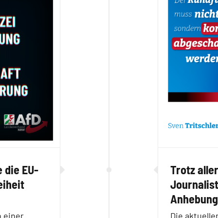
 die EU-
Trotz alle
iheit
Journalis
Anhebung 
 einer
Die aktuelle