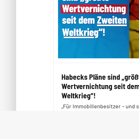
Habecks Pläne sind „größ
Wertvernichtung seit de
Weltkrieg“!
„Für Immobilienbesitzer – und s
werden wollen“ braut sich gera
perfekte Sturm“ zusammen, sch
WirtschaftsWoche. Durch Habec