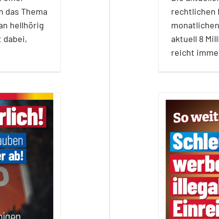
um das Thema
rechtlichen
an hellhörig
monatlichen 
 dabei,
aktuell 8 Mi
reicht imm