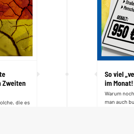
te
So viel „v
m Zweiten
im Monat!
Warum noch 
man auch bu
olche, die es
bezahlt wer
de „der
mancher „Kl
reibt die
ks radikale
Wie hoch di