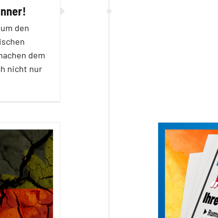
ünner!
 um den
nischen
 machen dem
h nicht nur