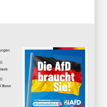
tungen
00
tisch
00
V Bonn