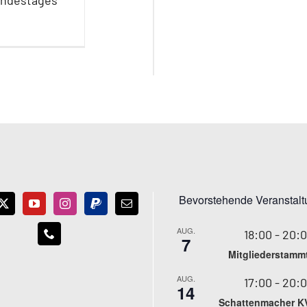
undestages
Bevorstehende Veranstal
AUG.
18:00
-
20:
7
Mitgliederstamm
AUG.
17:00
-
20:
14
Schattenmacher K