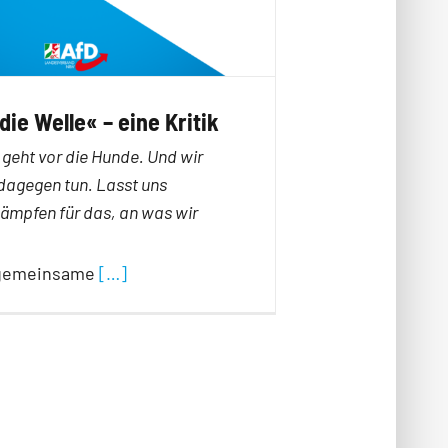
die Welle« – eine Kritik
geht vor die Hunde. Und wir
agegen tun. Lasst uns
mpfen für das, an was wir
s gemeinsame
[…]