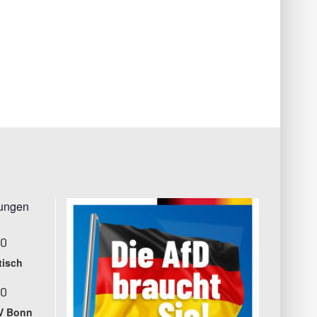
tungen
00
tisch
00
V Bonn