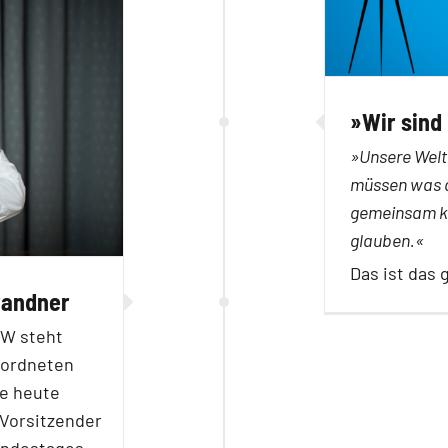
»Wir sind 
»Unsere Welt 
müssen was d
gemeinsam kä
glauben.«
Das ist da
randner
RW steht
eordneten
e heute
 Vorsitzender