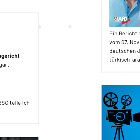
Ein Bericht
vom 07. Nove
deutschen J
sgericht
türkisch-ar
gart
SG teile ich
]