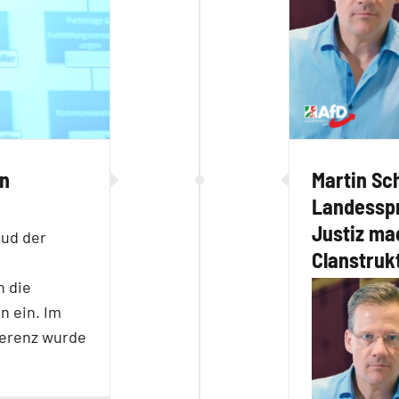
Martin Schi
in
Landesspr
Justiz ma
ud der
Clanstruk
n die
n ein. Im
erenz wurde