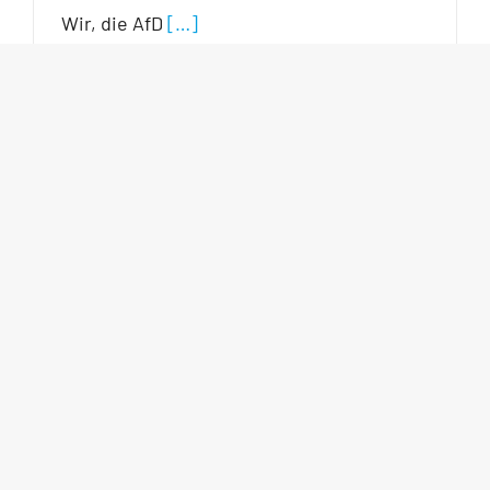
Wir, die AfD
[…]
Schwein haben heißt Alternativen
haben!