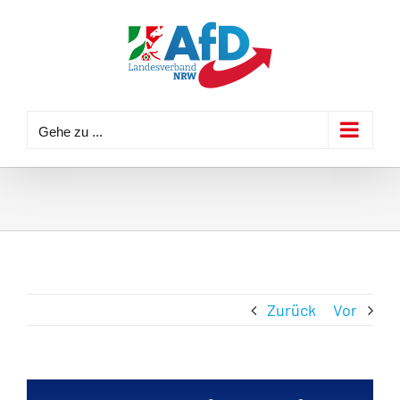
Zum
Inhalt
springen
Gehe zu ...
Zurück
Vor