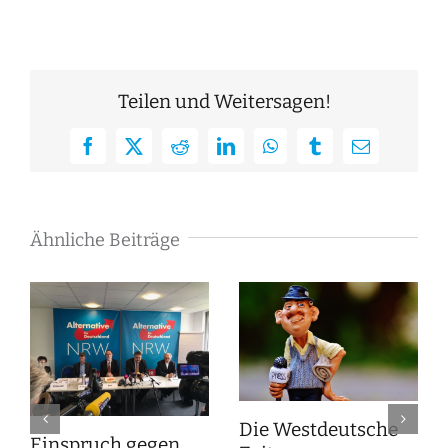
Teilen und Weitersagen!
Facebook
X
Reddit
LinkedIn
WhatsApp
Tumblr
E-
Mail
Ähnliche Beiträge
Die Westdeutsche
Einspruch gegen