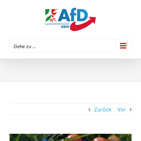
Zum
Inhalt
springen
Gehe zu ...
Zurück
Vor