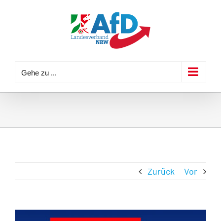
Zum
Inhalt
springen
Gehe zu ...
Zurück
Vor