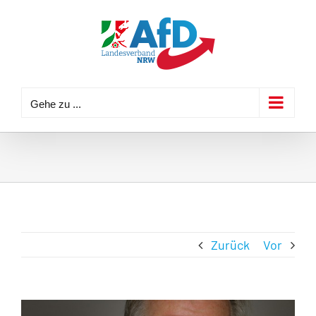
Zum
Inhalt
springen
Gehe zu ...
Zurück
Vor