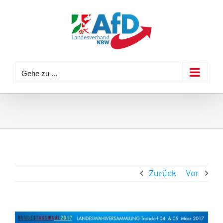
Zum
Inhalt
springen
Gehe zu ...
Zurück
Vor