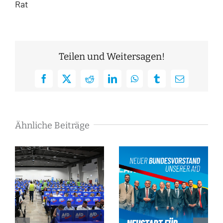
Rat
Teilen und Weitersagen!
Facebook
X
Reddit
LinkedIn
WhatsApp
Tumblr
E-
Mail
Ähnliche Beiträge