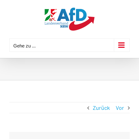
Zum
Inhalt
springen
Gehe zu ...
Zurück
Vor