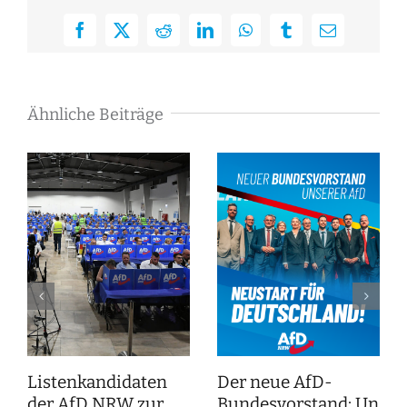
Facebook
X
Reddit
LinkedIn
WhatsApp
Tumblr
E-
Mail
Ähnliche Beiträge
Listenkandidaten
Der neue AfD-
der AfD NRW zur
Bundesvorstand: Unser