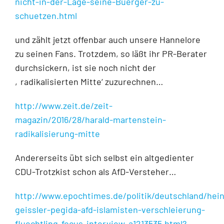
nicht-in-der-Lage-seine-Buerger-zu-
schuetzen.html
und zählt jetzt offenbar auch unsere Hannelore
zu seinen Fans. Trotzdem, so läßt ihr PR-Berater
durchsickern, ist sie noch nicht der
‚radikalisierten Mitte‘ zuzurechnen…
http://www.zeit.de/zeit-
magazin/2016/28/harald-martenstein-
radikalisierung-mitte
Andererseits übt sich selbst ein altgedienter
CDU-Trotzkist schon als AfD-Versteher…
http://www.epochtimes.de/politik/deutschland/hein
geissler-pegida-afd-islamisten-verschleierung-
fluechtling-focus-interview-a1213535.html?