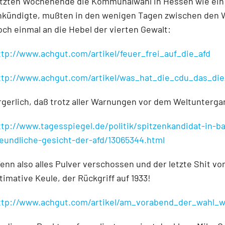
etzten Wochenende die Kommunalwahl in Hessen wie ein
nkündigte, mußten in den wenigen Tagen zwischen den W
och einmal an die Hebel der vierten Gewalt:
ttp://www.achgut.com/artikel/feuer_frei_auf_die_afd
ttp://www.achgut.com/artikel/was_hat_die_cdu_das_di
rgerlich, daß trotz aller Warnungen vor dem Weltunterga
ttp://www.tagesspiegel.de/politik/spitzenkandidat-in
reundliche-gesicht-der-afd/13065344.html
enn also alles Pulver verschossen und der letzte Shit vo
ltimative Keule, der Rückgriff auf 1933!
ttp://www.achgut.com/artikel/am_vorabend_der_wahl_