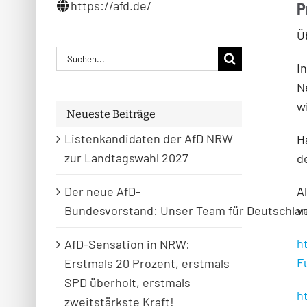
https://afd.de/
P
Ü
Suche
I
nach:
N
w
Neueste Beiträge
Listenkandidaten der AfD NRW
H
zur Landtagswahl 2027
d
A
Der neue AfD-
v
Bundesvorstand: Unser Team für Deutschla
h
AfD-Sensation in NRW:
F
Erstmals 20 Prozent, erstmals
SPD überholt, erstmals
h
zweitstärkste Kraft!