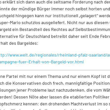
o erklärt sich dann auch die seltsame Forderung nach de
önnte der mündige Bürger immer noch selbst horten und 
uchgeld hingegen kann nur institutionell „gelagert“ wer
uper-Mario schutzlos ausgeliefert. Nicht nur aus diesem 
argeld ein Bestandteil des Rechtes auf Selbstbestimmung
lternative für Deutschland betreibt daher seit Ende Fe
rhalt des Bargeldes:
ttp://www.welt.de/regionales/rheinland-pfalz-saarland/a
ampagne-fuer-Erhalt-von-Bargeld-vor.html
ine Partei mit nur einem Thema und nur einem Kopf ist d
ich die Konservativen doch frech, mannigfaltige Position
ösungen jener Probleme laut nachzudenken, die vom Wä
erden! Dessen Nöte aber lassen die etablierten Politiker 
opfschmerz kennen: den drohenden Machtverlust im so