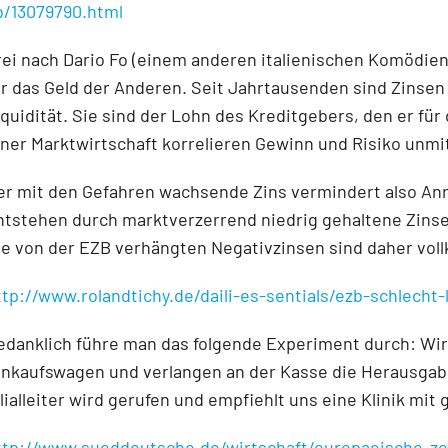
b/13079790.html
rei nach Dario Fo (einem anderen italienischen Komödiens
ür das Geld der Anderen. Seit Jahrtausenden sind Zinsen
iquidität. Sie sind der Lohn des Kreditgebers, den er fü
iner Marktwirtschaft korrelieren Gewinn und Risiko unmit
er mit den Gefahren wachsende Zins vermindert also Anr
ntstehen durch marktverzerrend niedrig gehaltene Zinse
ie von der EZB verhängten Negativzinsen sind daher vo
ttp://www.rolandtichy.de/daili-es-sentials/ezb-schlecht
edanklich führe man das folgende Experiment durch: Wir
inkaufswagen und verlangen an der Kasse die Herausga
ilialleiter wird gerufen und empfiehlt uns eine Klinik m
ttp://www.sueddeutsche.de/wirtschaft/europaeische-zen