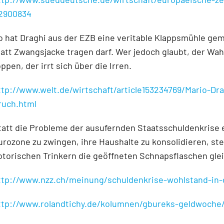
.2900834
o hat Draghi aus der EZB eine veritable Klappsmühle ge
tatt Zwangsjacke tragen darf. Wer jedoch glaubt, der Wah
oppen, der irrt sich über die Irren.
ttp://www.welt.de/wirtschaft/article153234769/Mario-D
ruch.html
tatt die Probleme der ausufernden Staatsschuldenkrise
urozone zu zwingen, ihre Haushalte zu konsolidieren, st
otorischen Trinkern die geöffneten Schnapsflaschen glei
ttp://www.nzz.ch/meinung/schuldenkrise-wohlstand-in-g
ttp://www.rolandtichy.de/kolumnen/gbureks-geldwoche/d