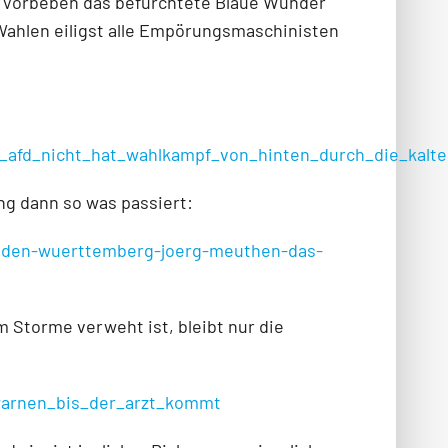
 Vorbeben das befürchtete Blaue Wunder
ahlen eiligst alle Empörungsmaschinisten
e_afd_nicht_hat_wahlkampf_von_hinten_durch_die_kalte
ng dann so was passiert:
-baden-wuerttemberg-joerg-meuthen-das-
m Storme verweht ist, bleibt nur die
warnen_bis_der_arzt_kommt