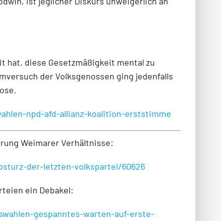
dwin, ist jeglicher Diskurs unweigerlich an
it hat, diese Gesetzmäßigkeit mental zu
imversuch der Volksgenossen ging jedenfalls
Hose.
wahlen-npd-afd-allianz-koalition-erststimme
wörung Weimarer Verhältnisse:
bsturz-der-letzten-volkspartei/60626
rteien ein Debakel:
agswahlen-gespanntes-warten-auf-erste-