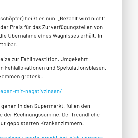
chöpfer) heißt es nun: „Bezahlt wird nicht“
 der Preis für das Zurverfügungstellen von
r die Übernahme eines Wagnisses erhält. In
telbar.
eize zur Fehlinvestition. Umgekehrt
n Fehlallokationen und Spekulationsblasen.
llkommen grotesk…
-leben-mit-negativzinsen/
 gehen in den Supermarkt, füllen den
be der Rechnungssumme. Der freundliche
it gut gepolsterten Krankenzimmern.
tralbank-mario-draghi-hat-sich-verrannt-