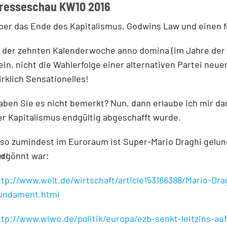
resseschau KW10 2016
ber das Ende des Kapitalismus, Godwins Law und einen 
n der zehnten Kalenderwoche anno domina (im Jahre der 
ein, nicht die Wahlerfolge einer alternativen Partei neu
irklich Sensationelles!
aben Sie es nicht bemerkt? Nun, dann erlaube ich mir da
er Kapitalismus endgültig abgeschafft wurde.
lso zumindest im Euroraum ist Super-Mario Draghi gelu
ergönnt war:
nd!
ttp://www.welt.de/wirtschaft/article153166388/Mario-Dr
undament.html
ttp://www.wiwo.de/politik/europa/ezb-senkt-leitzins-auf