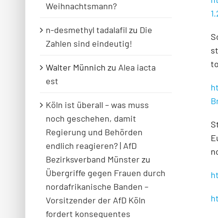
Weihnachtsmann?
1
n-desmethyl tadalafil
zu
Die
S
Zahlen sind eindeutig!
s
t
Walter Münnich
zu
Alea iacta
est
h
B
Köln ist überall – was muss
noch geschehen, damit
S
Regierung und Behörden
E
endlich reagieren? | AfD
n
Bezirksverband Münster
zu
Übergriffe gegen Frauen durch
h
nordafrikanische Banden –
h
Vorsitzender der AfD Köln
fordert konsequentes