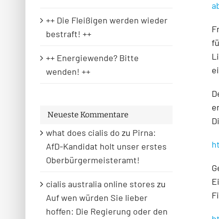
a
++ Die Fleißigen werden wieder
F
bestraft! ++
f
L
++ Energiewende? Bitte
e
wenden! ++
D
e
Neueste Kommentare
D
what does cialis do
zu
Pirna:
h
AfD-Kandidat holt unser erstes
Oberbürgermeisteramt!
G
E
cialis australia online stores
zu
F
Auf wen würden Sie lieber
hoffen: Die Regierung oder den
h