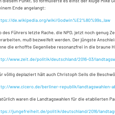
n diesem Punkt, so formulierte es einst der kluge Mike Go
einem Ende angelangt:
ttps://de.wikipedia.org/wiki/Godwin%E2%80%99s_law
b des Führers letzte Rache, die NPD, jetzt noch genug Ze
erarbeiten, muß bezweifelt werden. Der jüngste Anschle
hne die erhoffte Gegenliebe resonanzfrei in die braune 
ttp://www.zeit.de/politik/deutschland/2016-03/landtags
ür völlig deplaziert hält auch Christoph Seils die Besch
ttp://www.cicero.de/berliner-republik/landtagswahlen-a
atürlich waren die Landtagswahlen für die etablierten Pa
ttps://jungefreiheit.de/politik/deutschland/2016/landt