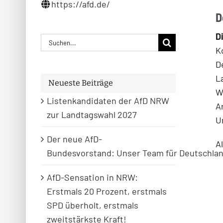
https://afd.de/
D
D
Suche
K
nach:
D
L
Neueste Beiträge
W
Listenkandidaten der AfD NRW
A
zur Landtagswahl 2027
U
Der neue AfD-
A
Bundesvorstand: Unser Team für Deutschla
AfD-Sensation in NRW:
Erstmals 20 Prozent, erstmals
SPD überholt, erstmals
zweitstärkste Kraft!