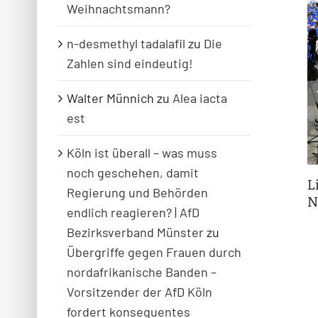
Weihnachtsmann?
n-desmethyl tadalafil
zu
Die
Zahlen sind eindeutig!
Walter Münnich
zu
Alea iacta
est
Köln ist überall – was muss
noch geschehen, damit
 keine
++ Für wie blöd halten die
L
Regierung und Behörden
uns?! ++
N
endlich reagieren? | AfD
Bezirksverband Münster
zu
Übergriffe gegen Frauen durch
nordafrikanische Banden –
Vorsitzender der AfD Köln
fordert konsequentes