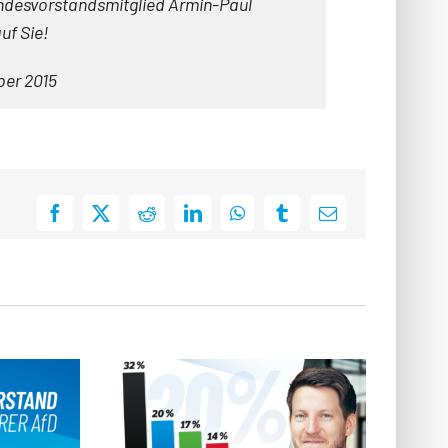
ndesvorstandsmitglied Armin-Paul
uf Sie!
ber 2015
Facebook
X
Reddit
LinkedIn
WhatsApp
Tumblr
E-
Mail