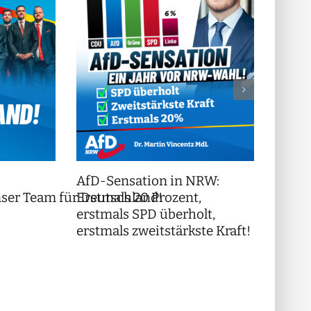
AfD-Sensation in NRW:
++ Di
ser Team für Deutschland!
Erstmals 20 Prozent,
wiede
erstmals SPD überholt,
erstmals zweitstärkste Kraft!