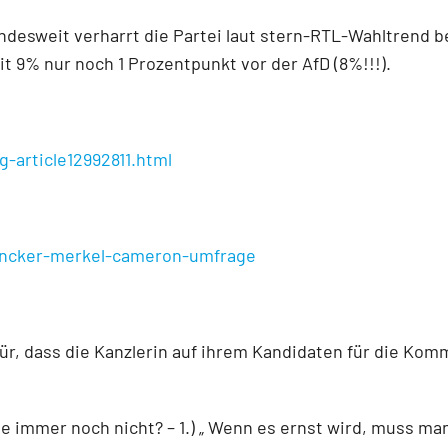
undesweit verharrt die Partei laut stern-RTL-Wahltrend 
it 9% nur noch 1 Prozentpunkt vor der AfD (8%!!!).
g-article12992811.html
/juncker-merkel-cameron-umfrage
für, dass die Kanzlerin auf ihrem Kandidaten für die Ko
immer noch nicht? – 1.) „ Wenn es ernst wird, muss man 