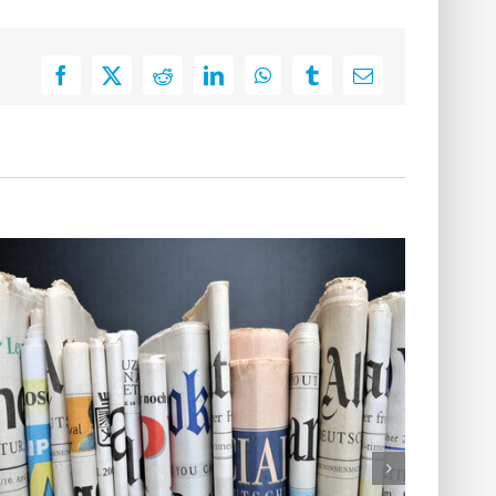
Facebook
X
Reddit
LinkedIn
WhatsApp
Tumblr
E-
Mail