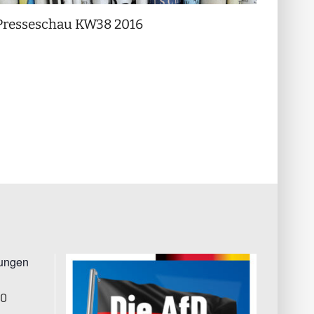
Presseschau KW38 2016
Press
tungen
00