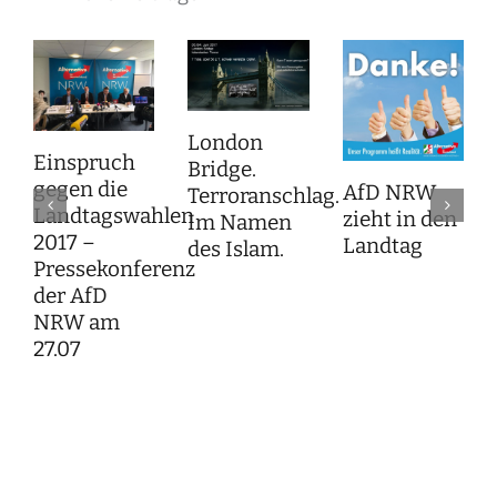
London
Einspruch
Bridge.
gegen die
AfD NRW
Terroranschlag.
Landtagswahlen
zieht in den
Im Namen
2017 –
Landtag
des Islam.
Pressekonferenz
der AfD
NRW am
27.07