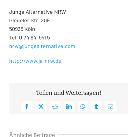
Junge Alternative NRW
Gleueler Str. 209
50935 Köln
Tel. 0174 941 941 5
nrw@jungealternative.com
http://www.ja-nrw.de
Teilen und Weitersagen!
Facebook
X
Reddit
LinkedIn
WhatsApp
Tumblr
E-
Mail
Ähnliche Beiträge