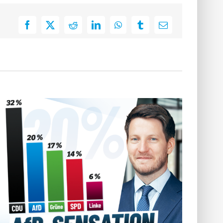
Facebook
X
Reddit
LinkedIn
WhatsApp
Tumblr
E-
Mail