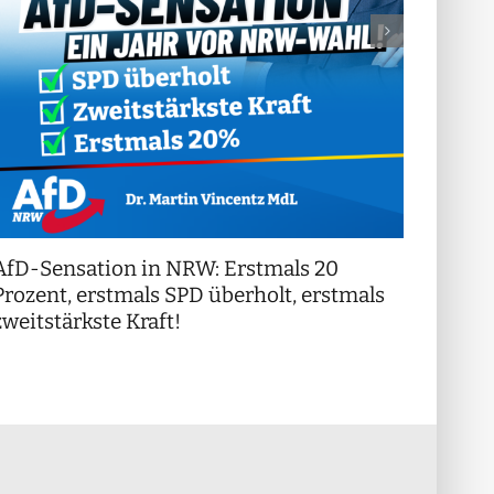
AfD-Sensation in NRW: Erstmals 20
++ Di
!
Prozent, erstmals SPD überholt, erstmals
++
zweitstärkste Kraft!