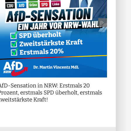
AfD-Sensation in NRW: Erstmals 20
++ Di
!
Prozent, erstmals SPD überholt, erstmals
++
zweitstärkste Kraft!