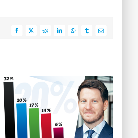
Facebook
X
Reddit
LinkedIn
WhatsApp
Tumblr
E-
Mail