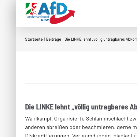
Zum
Inhalt
springen
Startseite
Beiträge
Die LINKE lehnt „völlig untragbares Abk
Die LINKE lehnt „völlig untragbares
Wahlkampf. Organisierte Schlammschlacht zwisc
anderen abreißen oder beschmieren, gerne mi
Diskreditierungen, Verleumdungen, blanke Lü