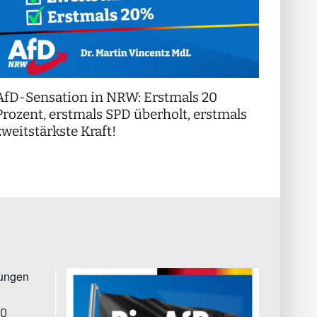
AfD-Sensation in NRW: Erstmals 20
++ Di
!
Prozent, erstmals SPD überholt, erstmals
++
zweitstärkste Kraft!
tungen
00