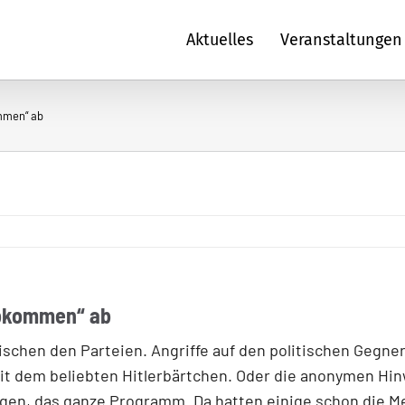
Aktuelles
Veranstaltungen
ommen“ ab
 Abkommen“ ab
hen den Parteien. Angriffe auf den politischen Gegner w
t dem beliebten Hitlerbärtchen. Oder die anonymen Hin
gen, das ganze Programm. Da hatten einige schon die 