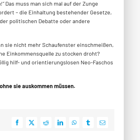
!“
Das muss man sich mal auf der Zunge
fordert – die Einhaltung bestehender Gesetze,
der politischen Debatte oder andere
enn sie nicht mehr Schaufenster einschmeißen,
liche Einkommensquelle zu stocken droht?
lig hilf- und orientierungslosen Neo-Faschos
hl ohne sie auskommen müssen.
Facebook
X
Reddit
LinkedIn
WhatsApp
Tumblr
E-
Mail