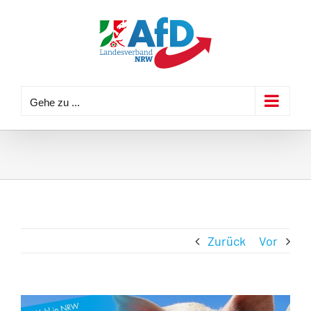
Zum
Inhalt
springen
Gehe zu ...
Zurück
Vor