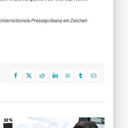
ie internationale Pressepräsenz ein Zeichen
Facebook
X
Reddit
LinkedIn
WhatsApp
Tumblr
E-
Mail