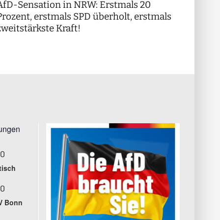
AfD-Sensation in NRW: Erstmals 20
++ Di
!
Prozent, erstmals SPD überholt, erstmals
++
zweitstärkste Kraft!
tungen
00
tisch
00
V Bonn