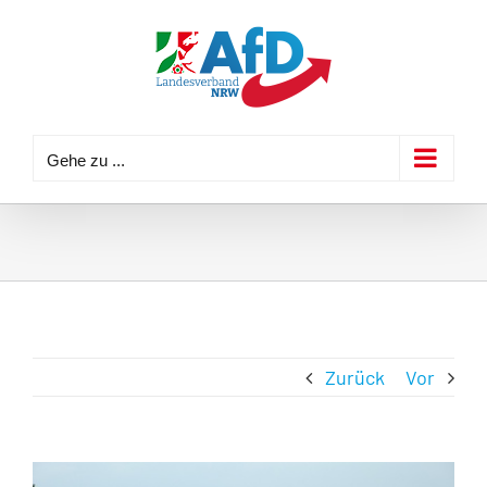
Zum
Inhalt
springen
Gehe zu ...
Zurück
Vor