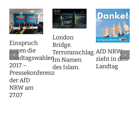
London
Einspruch
Bridge.
gegen die
AfD NRW
Terroranschlag.
Landtagswahlen
zieht in den
Im Namen
2017 –
Landtag
des Islam.
Pressekonferenz
der AfD
NRW am
27.07