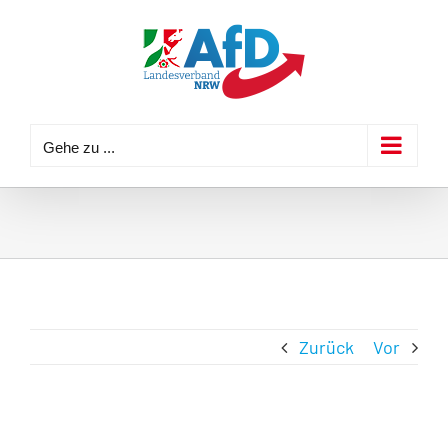
Zum
Inhalt
springen
Gehe zu ...
Zurück
Vor