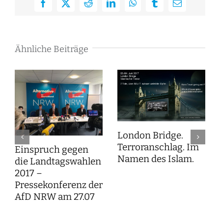
Facebook
X
Reddit
LinkedIn
WhatsApp
Tumblr
E-
Mail
Ähnliche Beiträge
London Bridge.
Terroranschlag. Im
Einspruch gegen
Namen des Islam.
die Landtagswahlen
2017 –
Pressekonferenz der
AfD NRW am 27.07