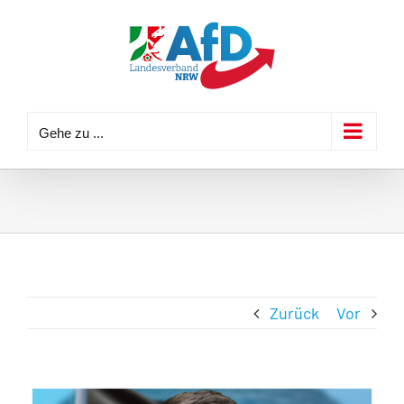
Zum
Inhalt
springen
Gehe zu ...
Zurück
Vor