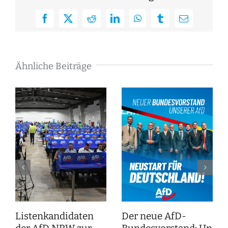
Facebook
X
Reddit
LinkedIn
WhatsApp
Tumblr
E-
Mail
Ähnliche Beiträge
Listenkandidaten
Der neue AfD-