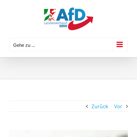
Zum
Inhalt
springen
Gehe zu ...
Zurück
Vor