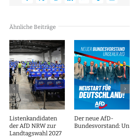
Facebook
X
Reddit
LinkedIn
WhatsApp
Tumblr
E-
Mail
Ähnliche Beiträge
Listenkandidaten
Der neue AfD-
der AfD NRW zur
Bundesvorstand: Unser
Landtagswahl 2027