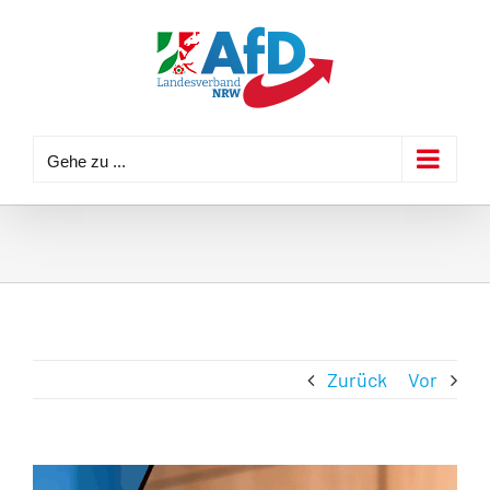
Zum
Inhalt
springen
Gehe zu ...
Zurück
Vor