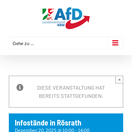
Zum
Inhalt
springen
Gehe zu ...
×
DIESE VERANSTALTUNG HAT
BEREITS STATTGEFUNDEN.
Infostände in Rösrath
Dezember 20, 2025 @ 10:00
-
14:00