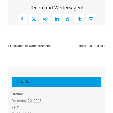
Teilen und Weitersagen!
Facebook
X
Reddit
LinkedIn
WhatsApp
Tumblr
E-
Mail
Infostände in Wermelskirchen
Bericht aus Brüssel
Details
Datum:
Dezember 20, 2025
Zeit: