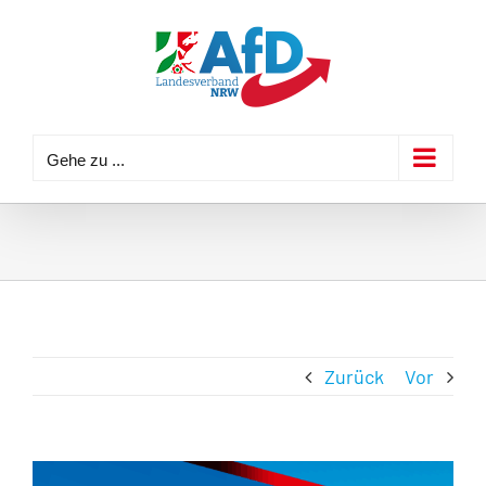
Zum
Inhalt
springen
Gehe zu ...
Zurück
Vor