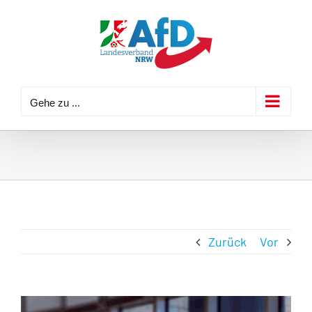
Zum
Inhalt
springen
Gehe zu ...
Zurück
Vor