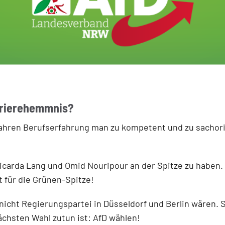
arrierehemmnis?
ahren Berufserfahrung man zu kompetent und zu sachorien
 Ricarda Lang und Omid Nouripour an der Spitze zu habe
t für die Grünen-Spitze!
icht Regierungspartei in Düsseldorf und Berlin wären. So
nächsten Wahl zutun ist: AfD wählen!