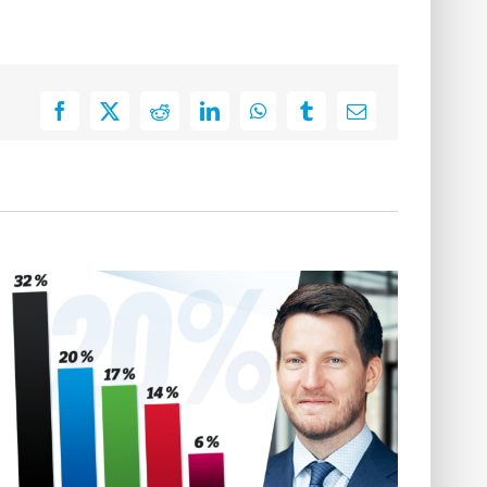
Facebook
X
Reddit
LinkedIn
WhatsApp
Tumblr
E-
Mail