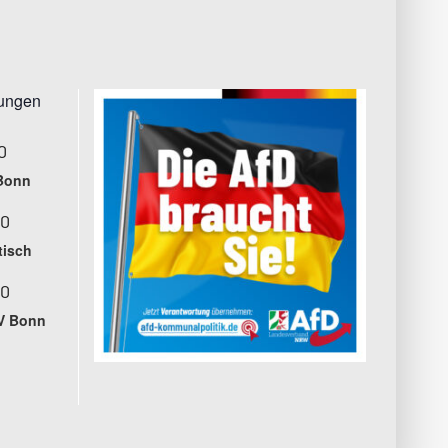
tungen
0
Bonn
00
tisch
00
V Bonn