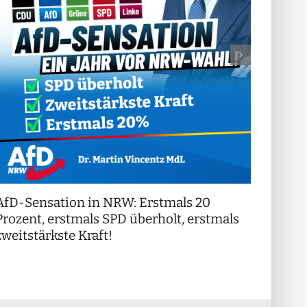
AfD-Sensation in NRW: Erstmals 20
++ Di
!
Prozent, erstmals SPD überholt, erstmals
++
zweitstärkste Kraft!