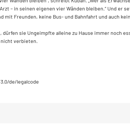
 vier Wänden bleiben“, schreibt Kuban. „Wer als Erwachs
t – in seinen eigenen vier Wänden bleiben.“ Und er setz
d mit Freunden, keine Bus- und Bahnfahrt und auch kein
 dürfen sie Ungeimpfte alleine zu Hause immer noch esse
nicht verbieten.
3.0/de/legalcode