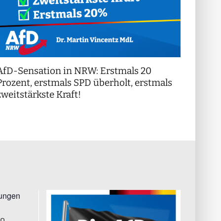
AfD-Sensation in NRW: Erstmals 20
++ Di
!
Prozent, erstmals SPD überholt, erstmals
++
zweitstärkste Kraft!
tungen
00