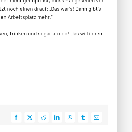
ener nicht geimpft ist, muss – abgesehen von
t noch einen drauf: „Das war‘s! Dann gibt’s
en Arbeitsplatz mehr.“
n, trinken und sogar atmen! Das will ihnen
Facebook
X
Reddit
LinkedIn
WhatsApp
Tumblr
E-
Mail