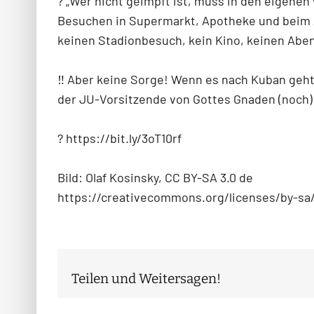
?️
„Wer nicht geimpft ist, muss in den eigenen
Besuchen in Supermarkt, Apotheke und beim Arz
keinen Stadionbesuch, kein Kino, keinen Aben
‼
Aber keine Sorge! Wenn es nach Kuban geht,
der JU-Vorsitzende von Gottes Gnaden (noch) 
?
https://bit.ly/3oT10rf
Bild: Olaf Kosinsky, CC BY-SA 3.0 de
https://creativecommons.org/licenses/by-sa/
Teilen und Weitersagen!