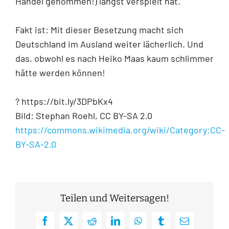
Handel genommen!) längst verspielt hat.
Fakt ist: Mit dieser Besetzung macht sich
Deutschland im Ausland weiter lächerlich. Und
das, obwohl es nach Heiko Maas kaum schlimmer
hätte werden können!
? https://bit.ly/3DPbKx4
Bild: Stephan Roehl, CC BY-SA 2.0
https://commons.wikimedia.org/wiki/Category:CC-
BY-SA-2.0
Teilen und Weitersagen!
Facebook
X
Reddit
LinkedIn
WhatsApp
Tumblr
E-