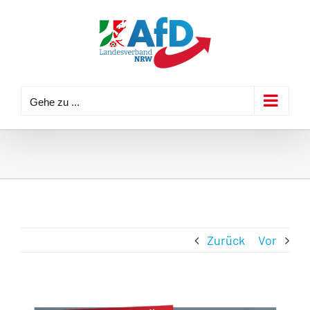
Zum
Inhalt
springen
Gehe zu ...
Zurück
Vor