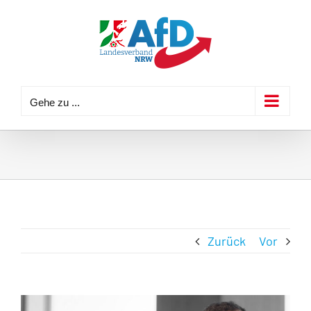
Zum
Inhalt
springen
Gehe zu ...
Zurück
Vor