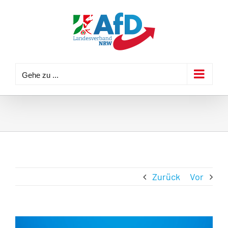
Zum
Inhalt
springen
Gehe zu ...
Zurück
Vor