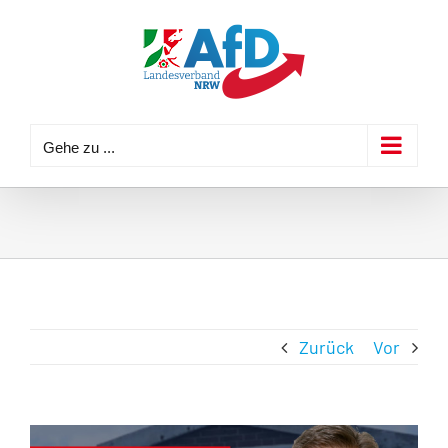
Zum
Inhalt
springen
Gehe zu ...
Zurück
Vor