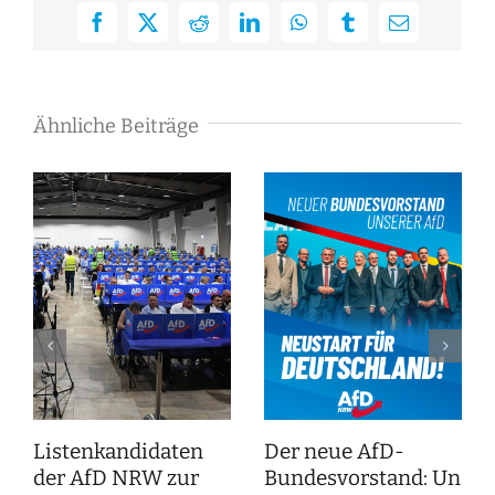
Facebook
X
Reddit
LinkedIn
WhatsApp
Tumblr
E-
Mail
Ähnliche Beiträge
Listenkandidaten
Der neue AfD-
der AfD NRW zur
Bundesvorstand: Unser