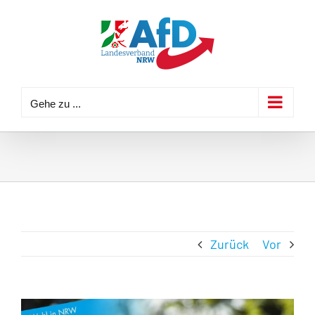
Zum
Inhalt
springen
Gehe zu ...
Zurück
Vor