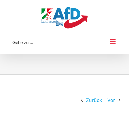
Zum
Inhalt
springen
Gehe zu ...
Zurück
Vor