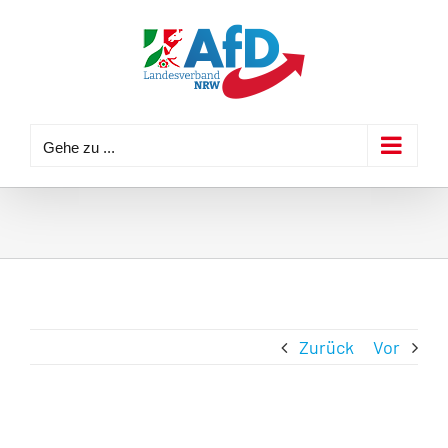
Zum
Inhalt
springen
Gehe zu ...
Zurück
Vor