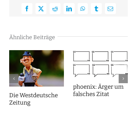
Facebook
X
Reddit
LinkedIn
WhatsApp
Tumblr
E-
Mail
Ähnliche Beiträge
phoenix: Ärger um
falsches Zitat
Die Westdeutsche
Zeitung