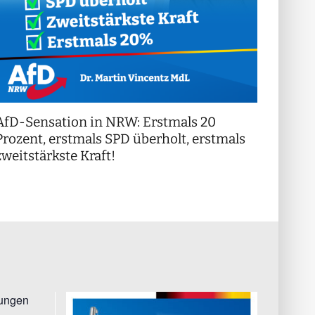
AfD-Sensation in NRW: Erstmals 20
++ Di
!
Prozent, erstmals SPD überholt, erstmals
++
zweitstärkste Kraft!
tungen