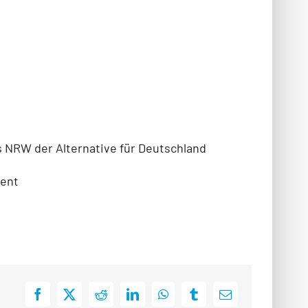
s NRW der Alternative für Deutschland
ment
Facebook
X
Reddit
LinkedIn
WhatsApp
Tumblr
E-