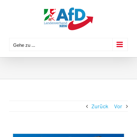
Zum
Inhalt
springen
Gehe zu ...
Zurück
Vor